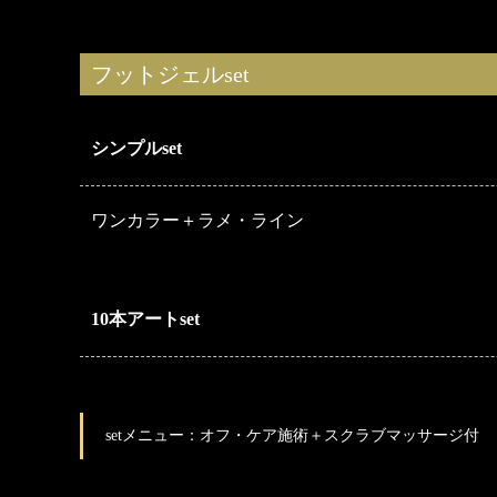
フットジェルset
シンプルset
ワンカラー＋ラメ・ライン
10本アートset
setメニュー：オフ・ケア施術＋スクラブマッサージ付